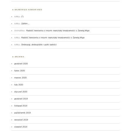
NAJNOWSZE KOMENTARZE
ruttka
-
(*)
ruttka
-
ZaNim…
AnimaMea
-
Radość tworzenia z innymi- warsztaty kreatywności z Żanetą Migo
ruttka
-
Radość tworzenia z innymi- warsztaty kreatywności z Żanetą Migo
ruttka
-
Drobiazgi, drobiażdżki i pyłki radości
ARCHIWA
grudzień 2020
lipiec 2020
marzec 2020
luty 2020
styczeń 2020
grudzień 2019
listopad 2019
październik 2019
wrzesień 2019
sierpień 2019