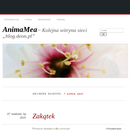
FOTOGRAFUJĘ
O MNIE
ODWIEDZAM
TWORZĘ
AnimaMea
~ Kolejna witryna sieci
Szukaj:
„blog.deon.pl”
ARCHIWA DZIENNE:
7 LIPCA 2019
07
niedziela
lip
Zakątek
2019
Posted
by
animamea
in
Bez kategorii
≈
4 komentarze