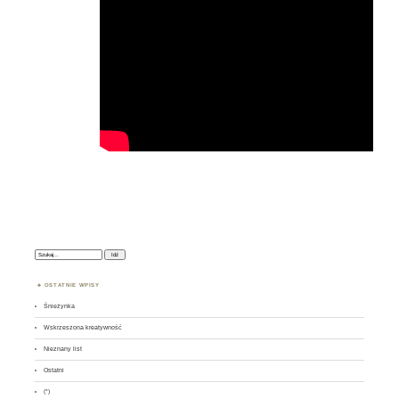
Szukaj:
OSTATNIE WPISY
Śnieżynka
Wskrzeszona kreatywność
Nieznany list
Ostatni
(*)