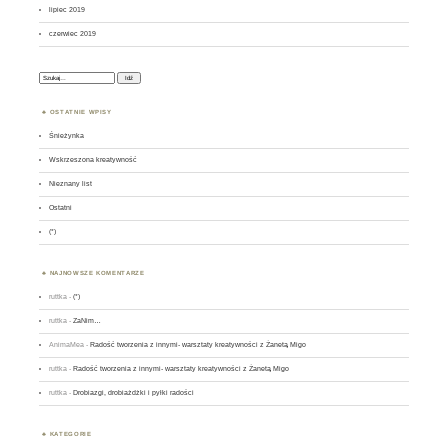
lipiec 2019
czerwiec 2019
Szukaj:
OSTATNIE WPISY
Śnieżynka
Wskrzeszona kreatywność
Nieznany list
Ostatni
(*)
NAJNOWSZE KOMENTARZE
ruttka
-
(*)
ruttka
-
ZaNim…
AnimaMea
-
Radość tworzenia z innymi- warsztaty kreatywności z Żanetą Migo
ruttka
-
Radość tworzenia z innymi- warsztaty kreatywności z Żanetą Migo
ruttka
-
Drobiazgi, drobiażdżki i pyłki radości
KATEGORIE