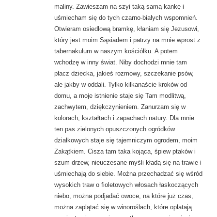
maliny. Zawieszam na szyi taką samą kankę i
uśmiecham się do tych czarno-białych wspomnień.
Otwieram osiedlową bramkę, kłaniam się Jezusowi,
który jest moim Sąsiadem i patrzy na mnie wprost z
tabernakulum w naszym kościółku. A potem
wchodzę w inny świat. Niby dochodzi mnie tam
płacz dziecka, jakieś rozmowy, szczekanie psów,
ale jakby w oddali. Tylko kilkanaście kroków od
domu, a moje istnienie staje się Tam modlitwą,
zachwytem, dziękczynieniem. Zanurzam się w
kolorach, kształtach i zapachach natury. Dla mnie
ten pas zielonych opuszczonych ogródków
działkowych staje się tajemniczym ogrodem, moim
Zakątkiem. Cisza tam taka kojąca, śpiew ptaków i
szum drzew, nieuczesane myśli kładą się na trawie i
uśmiechają do siebie. Można przechadzać się wśród
wysokich traw o fioletowych włosach łaskoczących
niebo, można podjadać owoce, na które już czas,
można zaplątać się w winoroślach, które oplatają