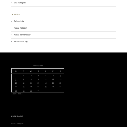
Bez kategorii
META
Zaloguj się
Kanał wpisów
Kanał komentarzy
WordPress.org
LIPIEC 2019
N
P
W
Ś
C
P
S
1
2
3
4
5
6
7
8
9
10
11
12
13
14
15
16
17
18
19
20
21
22
23
24
25
26
27
28
29
30
31
« cze
sie »
KATEGORIE
Bez kategorii